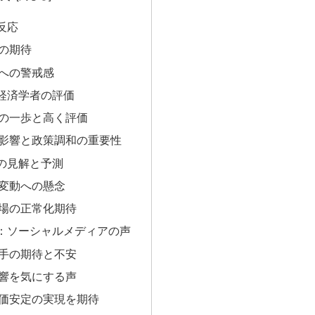
反応
の期待
への警戒感
経済学者の評価
の一歩と高く評価
影響と政策調和の重要性
の見解と予測
変動への懸念
場の正常化期待
：ソーシャルメディアの声
手の期待と不安
響を気にする声
価安定の実現を期待