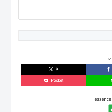
シ
X
Pocket
essen